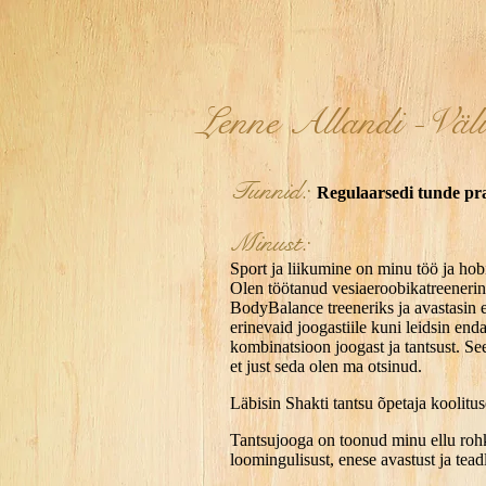
Lenne Allandi -Väl
Tunnid:
Regulaarsedi tunde pr
Minust:
Sport ja liikumine on minu töö ja hob
Olen töötanud vesiaeroobikatreenerina
BodyBalance treeneriks ja avastasin 
erinevaid joogastiile kuni leidsin enda
kombinatsioon joogast ja tantsust. Se
et just seda olen ma otsinud.
Läbisin Shakti tantsu õpetaja koolitu
Tantsujooga on toonud minu ellu ro
loomingulisust, enese avastust ja tead