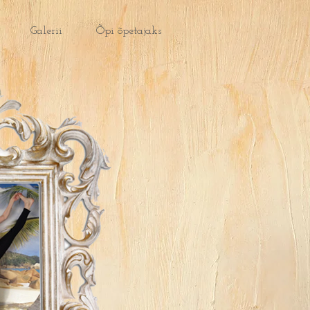
Galerii
Õpi õpetajaks