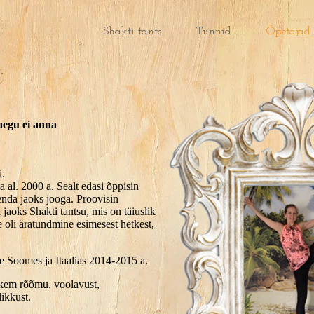
Shakti tants
Tunnid
Õpetajad
i
aegu ei anna
i.
 al. 2000 a. Sealt edasi õppisin
enda jaoks jooga. Proovisin
 jaoks Shakti tantsu, mis on täiuslik
e oli äratundmine esimesest hetkest,
se Soomes ja Itaalias 2014-2015 a.
hkem rõõmu, voolavust,
likkust.