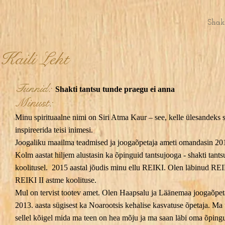
Shak
Kaili Leht
Tunnid:
Shakti tantsu tunde praegu ei anna
Minust:
Minu spirituaalne nimi on Siri Atma Kaur – see, kelle ülesandeks s
inspireerida teisi inimesi.
Joogaliku maailma teadmised ja joogaõpetaja ameti omandasin 201
Kolm aastat hiljem alustasin ka õpinguid tantsujooga - shakti tants
koolitusel. 2015 aastal jõudis minu ellu REIKI. Olen läbinud REI
REIKI II astme koolituse.
Mul on tervist tootev amet. Olen Haapsalu ja Läänemaa joogaõpeta
2013. aasta sügisest ka Noarootsis kehalise kasvatuse õpetaja. Ma 
sellel kõigel mida ma teen on hea mõju ja ma saan läbi oma õping