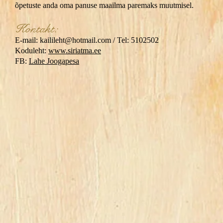
õpetuste anda oma panuse maailma paremaks muutmisel.
Kontakt:
E-mail:
kailileht@hotmail.com
/ Tel: 5102502​
​Koduleht:
www.siriatma.ee
FB:
Lahe Joogapesa