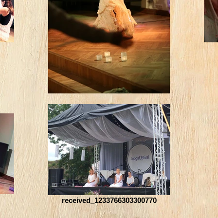
received_1233766303300770