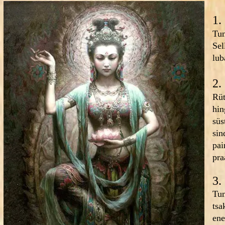
1.
Tun
Sel
lub
2.
Rüt
hin
süs
sin
pai
pra
3.
Tun
tsa
ene