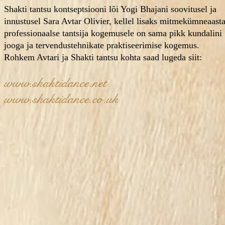
Shakti tantsu kontseptsiooni lõi Yogi Bhajani soovitusel ja
innustusel Sara Avtar Olivier, kellel lisaks mitmekümneaasta
professionaalse tantsija kogemusele on sama pikk kundalini
jooga ja tervendustehnikate praktiseerimise kogemus.
Rohkem Avtari ja Shakti tantsu kohta saad lugeda siit:
www.shaktidance.net
www.shaktidance.co.uk