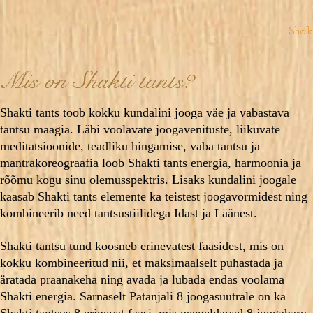
Shak
Mis on Shakti tants?
Shakti tants toob kokku kundalini jooga väe ja vabastava
tantsu maagia. Läbi voolavate joogavenituste, liikuvate
meditatsioonide, teadliku hingamise, vaba tantsu ja
mantrakoreograafia loob Shakti tants energia, harmoonia ja
rõõmu kogu sinu olemusspektris. Lisaks kundalini joogale
kaasab Shakti tants elemente ka teistest joogavormidest ning
kombineerib need tantsustiilidega Idast ja Läänest.
Shakti tantsu tund koosneb erinevatest faasidest, mis on
kokku kombineeritud nii, et maksimaalselt puhastada ja
äratada praanakeha ning avada ja lubada endas voolama
Shakti energia. Sarnaselt Patanjali 8 joogasuutrale on ka