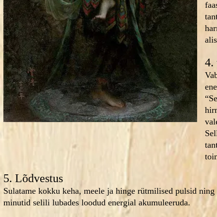
faa
tan
har
ali
4.
Vab
ene
“Se
hir
val
Sel
tan
toi
​5. Lõdvestus
Sulatame kokku keha, meele ja hinge rütmilised pulsid ning
minutid selili lubades loodud energial akumuleeruda.