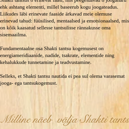
Shakti tantsus 8 erinevat faasi, mis peegeldavad 8 joogaharu
ehk ashtang elementi, millel baseerub kogu joogateadus.
Liikudes läbi erinevate faaside ärkavad meie olemuse
erinevad tahud: füüsilised, mentaalsed ja emotsionaalsed, mis
on kõik kaasatud sellesse tantsulisse rännakusse oma
sisemaailma.
Fundamentaalne osa Shakti tantsu kogemusest on
energiameridiaanide, nadide, tsakrate, elementide ning
kehalukkude tunnetamine ja teadvustamine.
​Selleks, et Shakti tantsu nautida ei pea sul olema varasemat
jooga- ega tantsukogemust.
Milline näeb välja Shakti tant