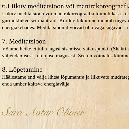
6.Liikuv meditatsioon või mantrakoreograafi
Liikuv meditatsioon või mantrakoreograafia toimub kas istud
gurmukhikeelset mantraid. Korduv liikumine muutub tugeva
energiakehades. Meditatsioonid võivad olla väga sügavad ja
​7. Meditatsioon
Võtame hetke et tulla tagasi sisemisse vaikuspunkti (Shakti
väljendamisest ja tühjuse magusest. See on võimalus kümme
​8. Lõpetamine
Häälestame end välja lihtsa lõpumantra ja liikuvate mudrate
enda ümber kaitsva energiavälja.
Sara Avtar Olivier